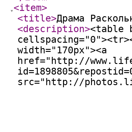
<item
>
<title
>
Драма Расколь
<description
>
<table 
cellspacing="0"><tr>
width="170px"><a
href="http://www.lif
id=1898805&repostid=
src="http://photos.l
border="0" alt="Драм
title="Драма Расколь
valign="top">Не похо
в глазах...<br />Сте