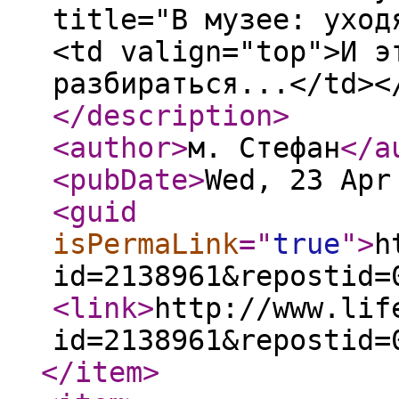
title="В музее: уход
<td valign="top">И э
разбираться...</td><
</description
>
<author
>
м. Стефан
</a
<pubDate
>
Wed, 23 Apr
<guid
isPermaLink
="
true
"
>
h
id=2138961&repostid=
<link
>
http://www.lif
id=2138961&repostid=
</item
>