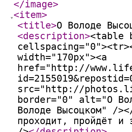
</image
>
<item
>
<title
>
О Володе Высо
<description
>
<table 
cellspacing="0"><tr>
width="170px"><a
href="http://www.lif
id=2155019&repostid=
src="http://photos.l
border="0" alt="О Во
Володе Высоцком" /><
проходит, пройдёт и 
/>
</description
>