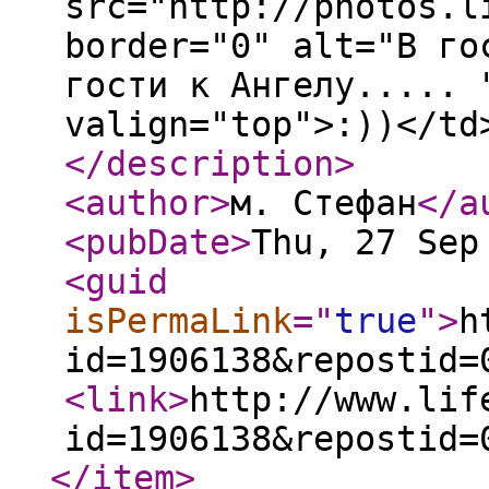
src="http://photos.l
border="0" alt="В го
гости к Ангелу..... 
valign="top">:))</td
</description
>
<author
>
м. Стефан
</a
<pubDate
>
Thu, 27 Sep
<guid
isPermaLink
="
true
"
>
h
id=1906138&repostid=
<link
>
http://www.lif
id=1906138&repostid=
</item
>