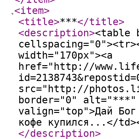
<item
>
<title
>
***
</title
>
<description
>
<table 
cellspacing="0"><tr>
width="170px"><a
href="http://www.lif
id=2138743&repostid=
src="http://photos.l
border="0" alt="***"
valign="top">Дай Бог
кофе купился...</td>
</description
>