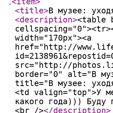
<item
>
<title
>
В музее: уход
<description
>
<table 
cellspacing="0"><tr>
width="170px"><a
href="http://www.lif
id=2138961&repostid=
src="http://photos.l
border="0" alt="В му
title="В музее: уход
<td valign="top">У м
какого года))) Буду 
<br />
</description
>