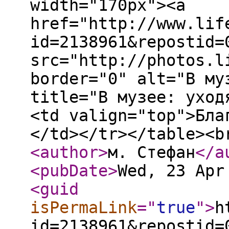
width="170px"><a
href="http://www.lif
id=2138961&repostid=
src="http://photos.l
border="0" alt="В му
title="В музее: уход
<td valign="top">Бла
</td></tr></table><b
<author
>
м. Стефан
</a
<pubDate
>
Wed, 23 Apr
<guid
isPermaLink
="
true
"
>
h
id=2138961&repostid=