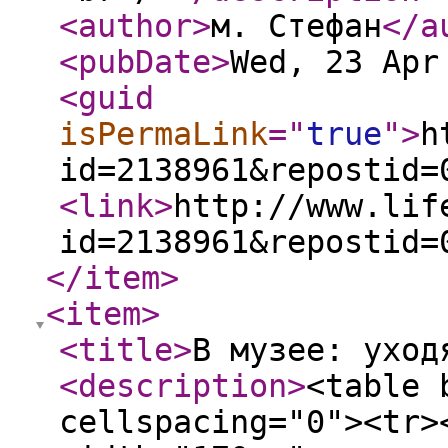
<author
>
м. Стефан
</a
<pubDate
>
Wed, 23 Apr
<guid
isPermaLink
="
true
"
>
h
id=2138961&repostid=
<link
>
http://www.lif
id=2138961&repostid=
</item
>
<item
>
<title
>
В музее: уход
<description
>
<table 
cellspacing="0"><tr>