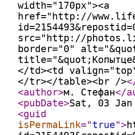
width="170px"><a
href="http://www.lif
id=2154493&repostid=
src="http://photos.l
border="0" alt="&quo
title="&quot;Копытце
</td><td valign="top
</tr></table><br />
<
<author
>
м. Стефан
</a
<pubDate
>
Sat, 03 Jan
<guid
isPermaLink
="
true
"
>
h