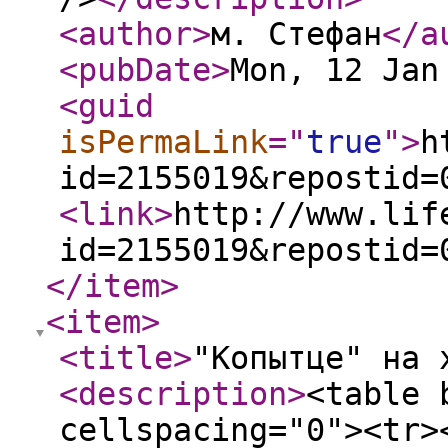
<author
>
м. Стефан
</a
<pubDate
>
Mon, 12 Jan
<guid
isPermaLink
="
true
"
>
h
id=2155019&repostid=
<link
>
http://www.lif
id=2155019&repostid=
</item
>
<item
>
<title
>
"Копытце" на 
<description
>
<table 
cellspacing="0"><tr>