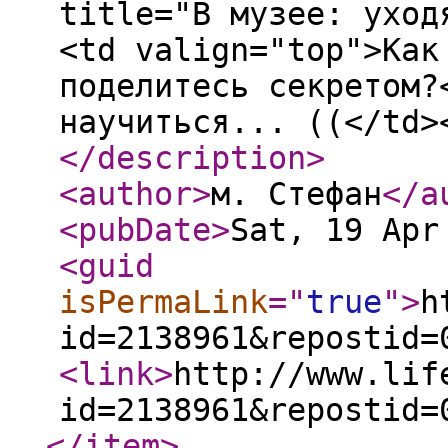
title="В музее: уход
<td valign="top">Как
поделитесь секретом?
научиться... ((</td>
</description
>
<author
>
м. Стефан
</a
<pubDate
>
Sat, 19 Apr
<guid
isPermaLink
="
true
"
>
h
id=2138961&repostid=
<link
>
http://www.lif
id=2138961&repostid=
</item
>