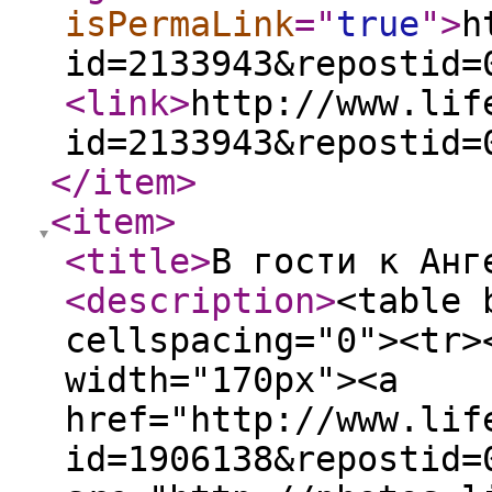
isPermaLink
="
true
"
>
h
id=2133943&repostid=
<link
>
http://www.lif
id=2133943&repostid=
</item
>
<item
>
<title
>
В гости к Ан
<description
>
<table 
cellspacing="0"><tr>
width="170px"><a
href="http://www.lif
id=1906138&repostid=