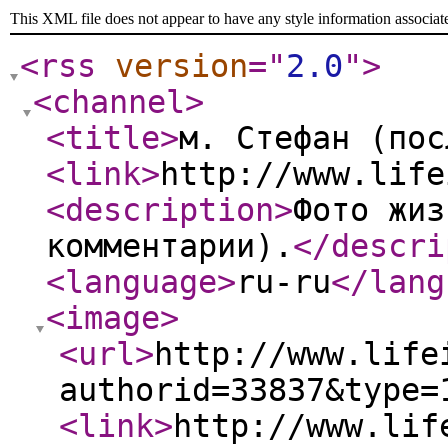
This XML file does not appear to have any style information associat
<rss
version
="
2.0
"
>
<channel
>
<title
>
м. Стефан (пос
<link
>
http://www.life
<description
>
Фото жиз
комментарии).
</descri
<language
>
ru-ru
</lang
<image
>
<url
>
http://www.life
authorid=33837&type=
<link
>
http://www.lif