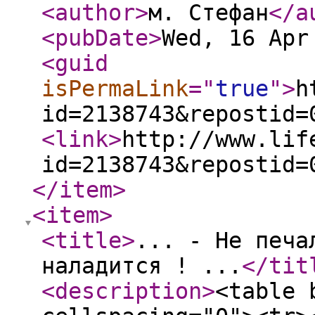
<author
>
м. Стефан
</a
<pubDate
>
Wed, 16 Apr
<guid
isPermaLink
="
true
"
>
h
id=2138743&repostid=
<link
>
http://www.lif
id=2138743&repostid=
</item
>
<item
>
<title
>
... - Не печа
наладится ! ...
</tit
<description
>
<table 