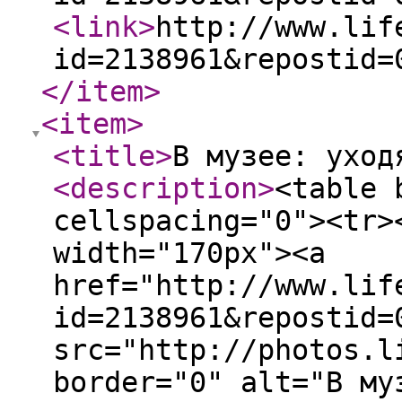
<link
>
http://www.lif
id=2138961&repostid=
</item
>
<item
>
<title
>
В музее: уход
<description
>
<table 
cellspacing="0"><tr>
width="170px"><a
href="http://www.lif
id=2138961&repostid=
src="http://photos.l
border="0" alt="В му