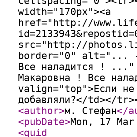
cellspacing="0"><tr>
width="170px"><a
href="http://www.lif
id=2133943&repostid=
src="http://photos.l
border="0" alt="... 
Все наладится ! ..."
Макаровна ! Все нала
valign="top">Если не
добавляли?</td></tr>
<author
>
м. Стефан
</a
<pubDate
>
Mon, 17 Mar
<guid