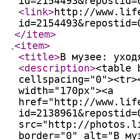
id=2154493&repostid=
<link
>
http://www.lif
id=2154493&repostid=
</item
>
<item
>
<title
>
В музее: уход
<description
>
<table 
cellspacing="0"><tr>
width="170px"><a
href="http://www.lif
id=2138961&repostid=
src="http://photos.l
border="0" alt="В му