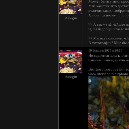
Может быть у меня прос
Мне кажется, что достат
отличия таких изображен
Хорошо, я позже попроб
Asorgin
>> А так же лёгчайшее 
О, вы недооцениваете пла
>> Мы все понимаем, что
В фотографии? Мне бы о
19 февраля 2025 в 20:18
Но вернемся пока к плаг
Сначала глянем, какую н
Вот фото, которое Вячес
www.lifeisphoto.ru/phot
Asorgin