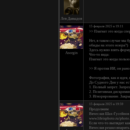
Лев Давыдов
15 февраля 2025 в 19:11
>> Плагиат это когда спе
Нет, в таком случае мы 
обиды на этого юзера?)
Здесь нужно взять формул
Asorgin
Что-то вида:
Плагиат это когда польз
>> Я против ИИ, он рано
Фотография, как и идея,
До Судного Дня у нас е
1. Полный запрет. Запре
2. Позитивная дискримин
3. Игнорирование. Закры
15 февраля 2025 в 19:59
Продолжим
Вячеслав Шах-Гусейнов
www.lifeisphoto.ru/phot
Если что-то выглядит ка
Вячеслав решил впарить