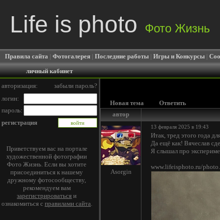
Life is photo
Фото Жизнь
Правила сайта
|
Фотогалерея
|
Последние работы
|
Игры и Конкурсы
|
Соо
личный кабинет
авторизация:
забыли пароль?
логин:
Новая тема
Ответить
пароль:
автор
регистрация
13 февраля 2025 в 19:43
Итак, тред этого года д
Да ещё как! Вячеслав с
Приветствуем вас на портале
Я слышал про эксперимен
художественной фотографии
Фото Жизнь. Если вы хотите
www.lifeisphoto.ru/phot
Asorgin
присоединиться к нашему
дружному фотосообществу,
рекомендуем вам
зарегистрироваться
и
ознакомиться с
правилами сайта
.