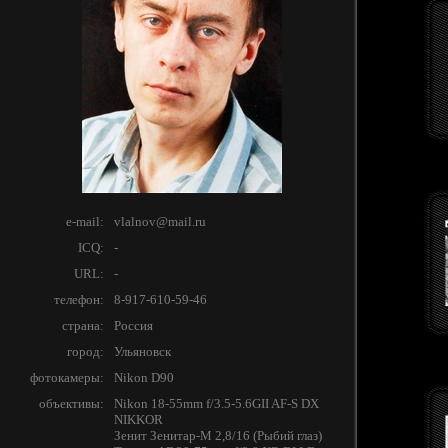
e-mail:
vlalnov@mail.ru
ICQ:
-
URL:
-
телефон:
8-917-610-59-46
страна:
Россия
город:
Ульяновск
фотокамеры:
Nikon D90
объективы:
Nikon 18-55mm f/3.5-5.6GII AF-S DX
NIKKOR
Зенит Зенитар-M 2,8/16 (Рыбий глаз)