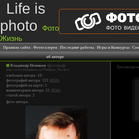
Life is
photo
Фото
Жизнь
Правила сайта
|
Фотогалерея
|
Последние работы
|
Игры и Конкурсы
|
Соо
об авторе
Владимир Новиков
/фотограф/
(
посмотреть
http://www.lifeisphoto.ru/Vladimir_Novikov
альбомов автора: 10
фотографий автора: 321
(
RSS
)
фотографий на карте: 1
комментариев автора: 31
(
RSS
)
статей автора: 2
фото автора: