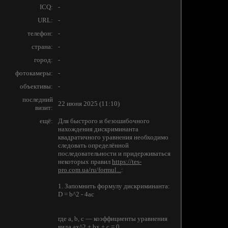
ICQ:
-
URL:
-
телефон:
-
страна:
-
город:
-
фотокамеры:
-
объективы:
-
последний
22 июня 2025 (11:10)
визит:
ещё:
Для быстрого и безошибочного
нахождения дискриминанта
квадратичного уравнения необходимо
следовать определённой
последовательности и придерживаться
некоторых правил
https://tes-
pro.com.ua/ru/formul...
:
1. Запомнить формулу дискриминанта:
D = b^2 - 4ac
где a, b, c — коэффициенты уравнения
вида ax^2 + bx + c = 0.