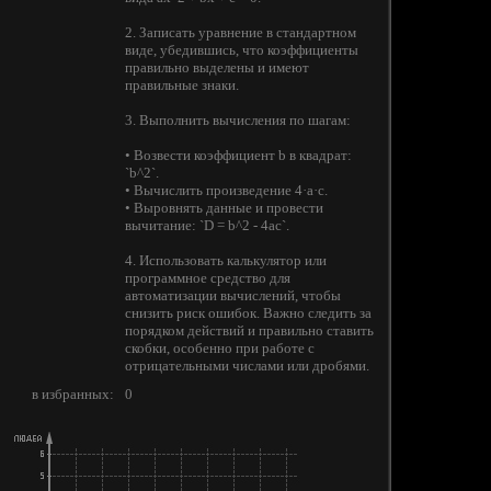
2. Записать уравнение в стандартном
виде, убедившись, что коэффициенты
правильно выделены и имеют
правильные знаки.
3. Выполнить вычисления по шагам:
• Возвести коэффициент b в квадрат:
`b^2`.
• Вычислить произведение 4·a·c.
• Выровнять данные и провести
вычитание: `D = b^2 - 4ac`.
4. Использовать калькулятор или
программное средство для
автоматизации вычислений, чтобы
снизить риск ошибок. Важно следить за
порядком действий и правильно ставить
скобки, особенно при работе с
отрицательными числами или дробями.
в избранных:
0