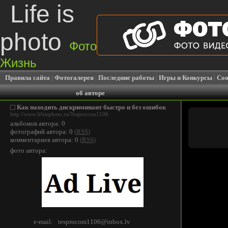
Life is
photo
Фото
Жизнь
Правила сайта
|
Фотогалерея
|
Последние работы
|
Игры и Конкурсы
|
Соо
об авторе
Как находить дискриминант быстро и без ошибок
http://www.lifeisphoto.ru/Tesprocom1106
альбомов автора: 0
фотографий автора: 0
(
RSS
)
комментариев автора: 0
(
RSS
)
фото автора:
e-mail:
tesprocom1106@inbox.lv