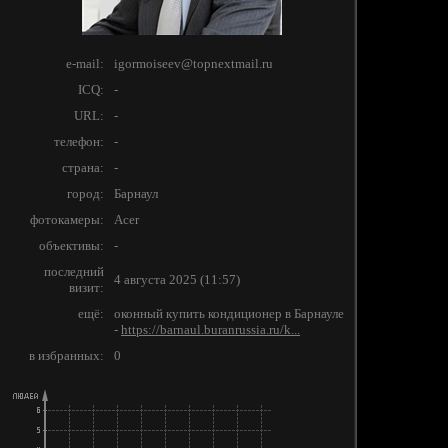
e-mail:
igormoiseev@topnextmail.ru
ICQ:
-
URL:
-
телефон:
-
страна:
-
город:
Барнаул
фотокамеры:
Acer
объективы:
-
последний
4 августа 2025 (11:57)
визит:
ещё:
оконный купить кондиционер в Барнауле
-
https://barnaul.buranrussia.ru/k...
в избранных:
0