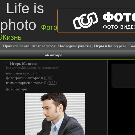
Life is
photo
Фото
Жизнь
Правила сайта
|
Фотогалерея
|
Последние работы
|
Игры и Конкурсы
|
Соо
об авторе
Игорь Моисеев
http://www.lifeisphoto.ru/igormoiseev
альбомов автора: 0
фотографий автора: 0
(
RSS
)
комментариев автора: 0
(
RSS
)
фото автора: