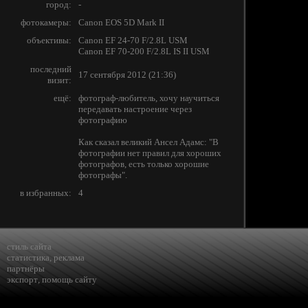
город:
-
фотокамеры:
Canon EOS 5D Mark II
объективы:
Canon EF 24-70 F/2.8L USM
Canon EF 70-200 F/2.8L IS II USM
последний
17 сентября 2012 (21:36)
визит:
ещё:
фотограф-любитель, хочу научиться
передавать настроение через
фотографию
Как сказал великий Ансел Адамс: "В
фотографии нет правил для хороших
фотографов, есть только хорошие
фотографы".
в избранных:
4
стиль сайта
статистика
,
реклама
партнёры
экспорт
,
помощь сайту