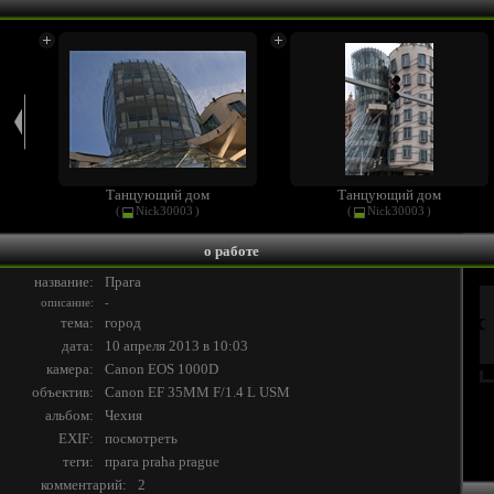
Танцующий дом
Танцующий дом
(
Nick30003
)
(
Nick30003
)
о работе
название:
Прага
описание:
-
тема:
город
дата:
10 апреля 2013 в 10:03
камера:
Canon EOS 1000D
объектив:
Canon EF 35MM F/1.4 L USM
альбом:
Чехия
EXIF:
посмотреть
теги:
прага
praha
prague
комментарий:
2