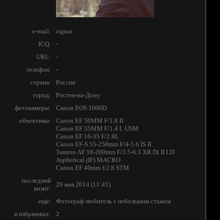
e-mail:
скрыт
ICQ:
-
URL:
-
телефон:
-
страна:
Россия
город:
Ростов-на-Дону
фотокамеры:
Canon EOS 1000D
объективы:
Canon EF 50MM F/1.8 II
Canon EF 35MM F/1.4 L USM
Canon EF 16-35 F/2.8L
Canon EF-S 55-250mm F/4-5.6 IS II
Tamron AF 18-200mm F/3.5-6.3 XR Di II LD
Aspherical (IF) MACRO
Canon EF 40mm f/2.8 STM
последний
29 мая 2014 (11:41)
визит:
ещё:
Фотограф-любитель с небольшим стажем
в избранных:
2