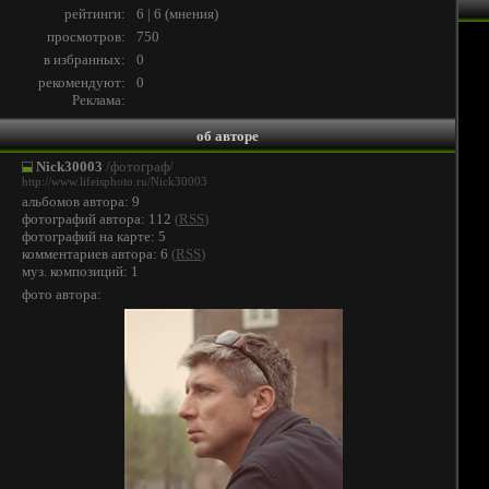
рейтинги:
6 | 6
(
мнения
)
просмотров:
750
в избранных:
0
рекомендуют:
0
Реклама:
об авторе
Nick30003
/фотограф/
http://www.lifeisphoto.ru/Nick30003
альбомов автора: 9
фотографий автора: 112
(
RSS
)
фотографий на карте: 5
комментариев автора: 6
(
RSS
)
муз. композиций: 1
фото автора: