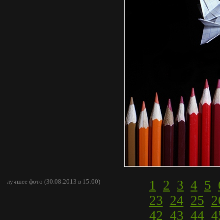
лучшее фото (30.08.2013 в 15:00)
1
2
3
4
5
23
24
25
2
42
43
44
4