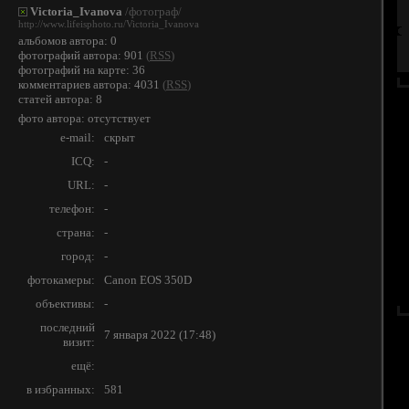
Victoria_Ivanova
/фотограф/
http://www.lifeisphoto.ru/Victoria_Ivanova
альбомов автора: 0
фотографий автора: 901
(
RSS
)
фотографий на карте: 36
комментариев автора: 4031
(
RSS
)
статей автора: 8
фото автора: отсутствует
e-mail:
скрыт
ICQ:
-
URL:
-
телефон:
-
страна:
-
город:
-
фотокамеры:
Canon EOS 350D
объективы:
-
последний
7 января 2022 (17:48)
визит:
ещё:
в избранных:
581