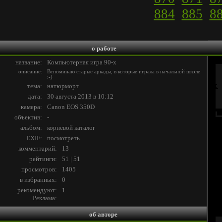
884
885
8
о работе
название:
Компьютерная игра 90-х
описание:
Вспоминаю старые аркады, в которые играла в начальной школе
:-)
тема:
натюрморт
дата:
30 августа 2013 в 10:12
камера:
Canon EOS 350D
объектив:
-
альбом:
корневой каталог
EXIF:
посмотреть
комментарий:
13
рейтинги:
51 | 51
просмотров:
1405
в избранных:
0
рекомендуют:
1
Реклама:
об авторе