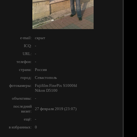
e-mail:
скрыт
ICQ:
-
URL:
-
телефон:
-
страна:
Россия
город:
Севастополь
фотокамеры:
Fujifilm FinePix S1000fd
Nikon D5100
объективы:
-
последний
27 февраля 2019 (23:07)
визит:
ещё:
-
в избранных:
0