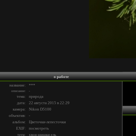
о работе
название:
***
описание:
-
тема:
природа
дата:
22 августа 2015 в 22:29
камера:
Nikon D5100
объектив:
-
альбом:
Цветочки-лепесточки
EXIF:
посмотреть
теги:
хвоя
шишки
ель