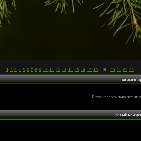
1
2
3
4
5
6
7
8
9
10
11
12
13
14
15
16
17
18
· 19 ·
20
21
22
23
коммента
К этой работе пока нет ни 
новый комме