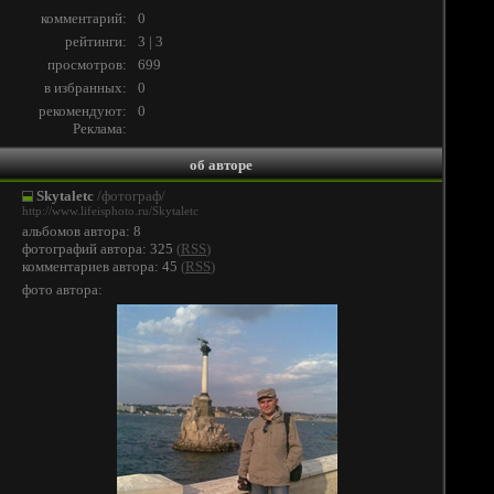
комментарий:
0
рейтинги:
3 | 3
просмотров:
699
в избранных:
0
рекомендуют:
0
Реклама:
об авторе
Skytaletc
/фотограф/
http://www.lifeisphoto.ru/Skytaletc
альбомов автора: 8
фотографий автора: 325
(
RSS
)
комментариев автора: 45
(
RSS
)
фото автора: