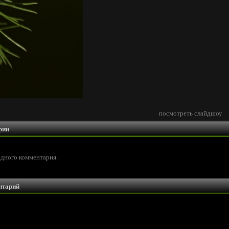
посмотреть слайдшоу
рии
одного комментария.
нтарий