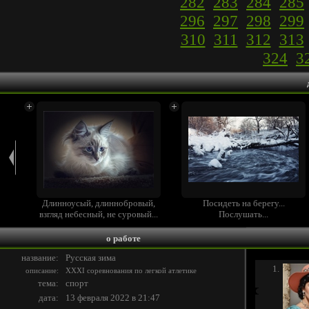
282
283
284
285
296
297
298
299
310
311
312
313
324
3
ским
Длинноусый, длиннобровый,
Посидеть на берегу...
взгляд небесный, не суровый...
Послушать...
(
Colomna
)
(
alextich (Александр Тихоныч)
)
о работе
название:
Русская зима
1.
описание:
XXXI соревнования по легкой атлетике
тема:
спорт
дата:
13 февраля 2022 в 21:47