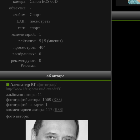
камера:
Canon EOS 60D
объектив:
-
альбом:
Спорт
EXIF:
посмотреть
теги:
спорт
комментарий:
1
рейтинги:
9 | 9
(
мнения
)
просмотров:
404
в избранных:
0
рекомендуют:
0
Реклама:
об авторе
Александр ВГ
/фотограф/
http://www.lifeisphoto.ru/AlexandrVG
альбомов автора: 11
фотографий автора: 1569
(
RSS
)
фотографий на карте: 1
комментариев автора: 117
(
RSS
)
фото автора: