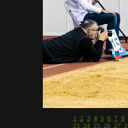
1
2
3
4
5
6
7
8
23
24
25
26
27
2