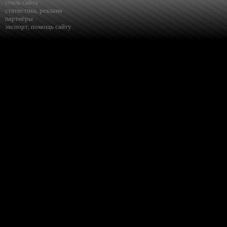
стиль сайта
статистика
,
реклама
партнёры
экспорт
,
помощь сайту