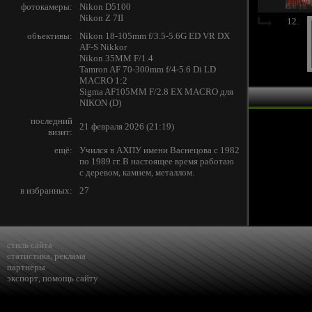
фотокамеры:
Nikon D5100
Nikon Z 7II
12.
объективы:
Nikon 18-105mm f/3.5-5.6G ED VR DX
AF-S Nikkor
Nikon 35MM F/1.4
Tamron AF 70-300mm f/4-5.6 Di LD
MACRO 1:2
Sigma AF105MM F/2.8 EX MACRO для
NIKON (D)
последний
21 февраля 2026 (21:19)
визит:
ещё:
Учился в АХПУ имени Васнецова с 1982
по 1989 гг. В настоящее время работаю
с деревом, камнем, металлом.
в избранных:
27
стиль сайта
статистика
,
реклама
партнёры
экспорт
,
помощь сайту