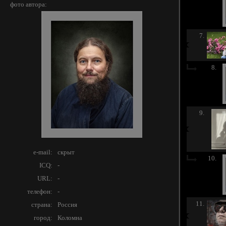
фото автора:
7.
8.
9.
e-mail:
скрыт
10.
ICQ:
-
URL:
-
телефон:
-
11.
страна:
Россия
город:
Коломна