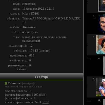
тема:
животные
дата:
13 февраля 2022 в 22:16
камера:
Nikon D5100
2.
объектив:
Tamron AF 70-300mm f/4-5.6 Di LD MACRO
1:2
альбом:
Животные
EXIF:
посмотреть
теги:
животные
кот
сибирский
невский
3.
маскарадный
комментарий:
12
рейтинги:
15 | 15
(
мнения
)
просмотров:
639
4.
в избранных:
0
рекомендуют:
0
Реклама:
об авторе
5.
Colomna
/фотограф/
http://www.lifeisphoto.ru/Colomna
альбомов автора: 14
фотографий автора: 1160
(
RSS
)
фотографий на карте: 6
6.
комментариев автора: 3493
(
RSS
)