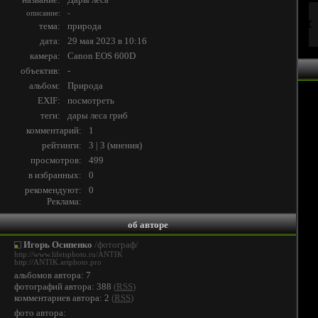
описание:
-
тема:
природа
дата:
29 мая 2023 в 10:16
камера:
Canon EOS 600D
объектив:
-
альбом:
Природа
EXIF:
посмотреть
теги:
дары
леса
гриб
комментарий:
1
рейтинги:
3 | 3
(
мнения
)
просмотров:
499
в избранных:
0
рекомендуют:
0
Реклама:
об авторе
Игорь Осипенко
/фотограф/
http://www.lifeisphoto.ru/ANTIK
http://ANTIK.artphoto.pro
альбомов автора: 7
фотографий автора: 388
(
RSS
)
комментариев автора: 2
(
RSS
)
фото автора: