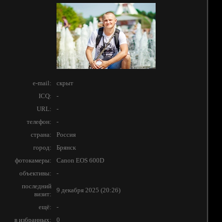
e-mail:
скрыт
ICQ:
-
URL:
-
телефон:
-
страна:
Россия
город:
Брянск
фотокамеры:
Canon EOS 600D
объективы:
-
последний
9 декабря 2025 (20:26)
визит:
ещё:
-
в избранных:
0