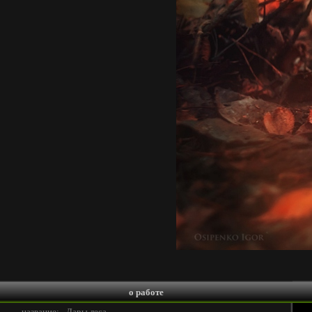
о работе
название:
Дары леса