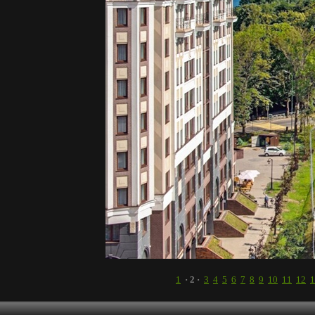
1
· 2 ·
3
4
5
6
7
8
9
10
11
12
1