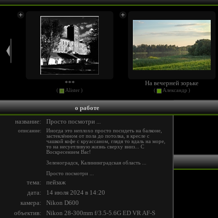
***
На вечерней зорьке
(
Alister
)
(
Александр
)
о работе
название:
Просто посмотри ...
описание:
Иногда это неплохо просто посидеть на балконе,
застеклённом от пола до потолка, в кресле с
чашкой кофе с круассаном, глядя то вдаль на море,
то на несуетливую жизнь сверху вниз... С
Воскресением Вас!
Зеленоградск, Калининградская область ...
Просто посмотри ...
тема:
пейзаж
дата:
14 июля 2024 в 14:20
камера:
Nikon D600
объектив:
Nikon 28-300mm f/3.5-5.6G ED VR AF-S