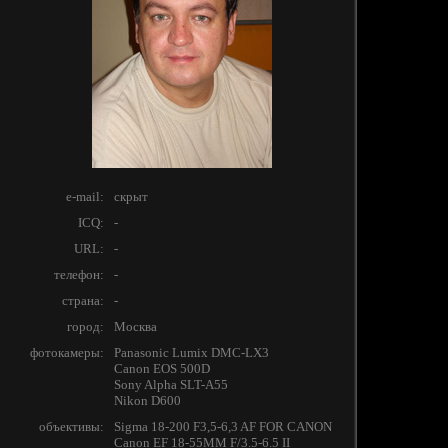
e-mail:
скрыт
ICQ:
-
URL:
-
телефон:
-
страна:
-
город:
Москва
фотокамеры:
Panasonic Lumix DMC-LX3
Canon EOS 500D
Sony Alpha SLT-A55
Nikon D600
объективы:
Sigma 18-200 F3,5-6,3 AF FOR CANON
Canon EF 18-55MM F/3.5-6.5 II