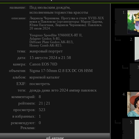
название:
Под июльским дождём,
исполненным торжества красоты
1.
описание:
Людмила Черникова. Прогулка в стиле XVIII-XIX
веков в Павловске (организаторы: Мария Царева,
Юлия Пасичная, Людмила Черникова). Павловск.
20 июля 2024.
Yongnuo Speedlite YN600EX-RT II,
Adapter Godox S-R1,
2.
Diffuser Plate Godox AK-R13,
Honey Comb AK-R15.
тема:
жанровый портрет
дата:
15 августа 2024 в 21:58
камера:
Canon EOS 70D
3
объектив:
Sigma 17-50mm f2.8 EX DC OS HSM
альбом:
корневой каталог
EXIF:
посмотреть
теги:
дождь
дама
лето
2024
ампир
павловск
4.
комментарий:
8
рейтинги:
21 | 21
просмотров:
523
в избранных:
1
5.
рекомендуют:
0
Реклама:
об авторе