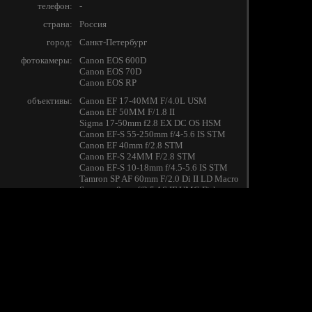
телефон:
-
страна:
Россия
город:
Санкт-Петербург
фотокамеры:
Canon EOS 600D
Canon EOS 70D
Canon EOS RP
объективы:
Canon EF 17-40MM F/4.0L USM
Canon EF 50MM F/1.8 II
Sigma 17-50mm f2.8 EX DC OS HSM
Canon EF-S 55-250mm f/4-5.6 IS STM
Canon EF 40mm f/2.8 STM
Canon EF-S 24MM F/2.8 STM
Canon EF-S 10-18mm f/4.5-5.6 IS STM
Tamron SP AF 60mm F/2.0 Di II LD Macro
Samyang 8mm f/3.5 AS IF UMC Fish-eye
CS II
Зенит Гелиос-44-2, 2/58
Sigma AF 70-300 mm f/4-5.6 APO
MACRO DG
Canon EF 85MM F/1.8 USM
Canon EF 35-105 f/3.5-4.5
Зенитар МС 2,8/16
Canon Canon RF 35mm F1.8 MACRO IS
STM
последний