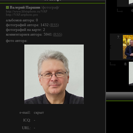
Валерий Паршин
/фотограф/
6
http://www.lifeisphoto.ru/VAP
http://VAP.artphoto.pro
альбомов автора: 0
фотографий автора: 1432
(
RSS
)
фотографий на карте: 2
комментариев автора: 5941
(
RSS
)
7.
фото автора:
8.
e-mail:
скрыт
ICQ:
-
URL:
-