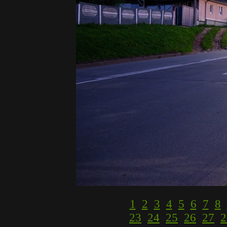
1
2
3
4
5
6
7
8
23
24
25
26
27
2