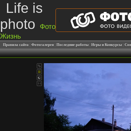
Life is
photo
Фото
Жизнь
Правила сайта
|
Фотогалерея
|
Последние работы
|
Игры и Конкурсы
|
Соо