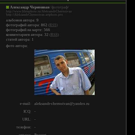
Александр Черноиван
/фотограф/
http://www.lifeisphoto.ru/AleksandrChernoivan
http://AleksandrChernoivan.artphoto.pro
альбомов автора: 9
фотографий автора: 862
(
RSS
)
фотографий на карте: 566
комментариев автора: 32
(
RSS
)
статей автора: 1
фото автора:
e-mail:
aleksandr-chernoivan@yandex.ru
ICQ:
-
URL:
-
телефон:
-
страна:
Россия