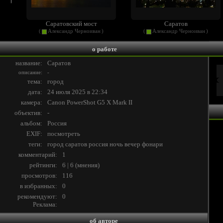
Саратовский мост
Саратов
(
Александр Черноиван
)
(
Александр Черноиван
)
о работе
название:
Саратов
описание:
-
тема:
город
дата:
24 июля 2025 в 22:34
камера:
Canon PowerShot G5 X Mark II
объектив:
-
альбом:
Россия
EXIF:
посмотреть
теги:
город
саратов
россия
ночь
вечер
фонари
комментарий:
1
рейтинги:
6 | 6
(
мнения
)
просмотров:
116
в избранных:
0
рекомендуют:
0
Реклама:
об авторе