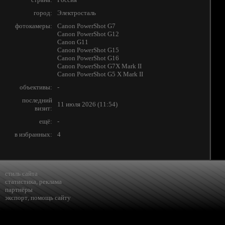
город:
Электросталь
фотокамеры:
Canon PowerShot G7
Canon PowerShot G12
Canon G11
Canon PowerShot G15
Canon PowerShot G16
Canon PowerShot G7X Mark II
Canon PowerShot G5 X Mark II
объективы:
-
последний
11 июля 2026 (11:54)
визит:
ещё:
-
в избранных:
4
стиль сайта
статистика
,
реклама
партнёры
экспорт
,
помощь сайту