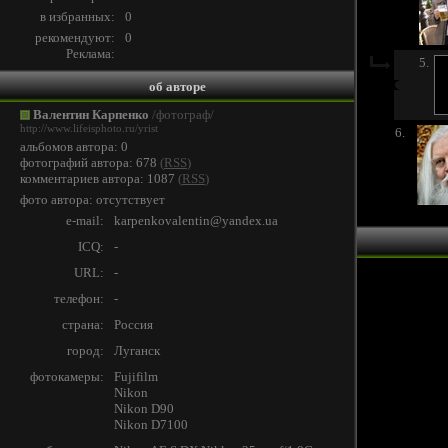
в избранных:
0
рекомендуют:
0
Реклама:
5.
об авторе
Валентин Карпенко
/фотограф/
http://www.lifeisphoto.ru/yrist
6.
альбомов автора: 0
фотографий автора: 678
(
RSS
)
комментариев автора: 1087
(
RSS
)
фото автора: отсутствует
e-mail:
karpenkovalentin@yandex.ua
ICQ:
-
URL:
-
телефон:
-
страна:
Россия
город:
Луганск
фотокамеры:
Fujifilm
Nikon
Nikon D90
Nikon D7100