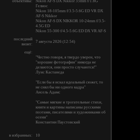
объективы:
Nikon AF-S DX Nikkor 35mm f/1.8G
Гелиос
Nikon 18-105mm f/3.5-5.6G ED VR DX
AF-S Nikkor
Nikon AF-S DX NIKKOR 10-24mm f/3.5-
4.5G ED
Nikon 55-300 f/4.5-5.6G ED DX VR AF-S
последний
7 августа 2026 (12:54)
визит:
ещё:
"Честно говоря, я твердо уверен, что
"хорошие фотографии" никогда не
делаются, они просто случаются!"
Луис Кастанеда
"Если бы я искал идеальный сюжет, то
не снял бы ни одного кадра"
Ансель Адамс
"Самые мягкие и трогательные стихи,
книги и картины написаны русскими
поэтами, писателями и художниками об
осени"
Константин Паустовский
в избранных:
10