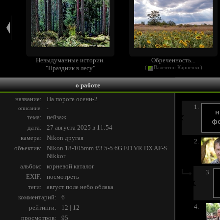
Невыдуманные истории.
Обреченность...
"Праздник в лесу"
(
Валентин Карпенко
)
(
Vladimir Dorofeyev
)
о работе
название:
На пороге осени-2
1.
описание:
-
тема:
пейзаж
дата:
27 августа 2025 в 11:54
камера:
Nikon другая
2.
объектив:
Nikon 18-105mm f/3.5-5.6G ED VR DX AF-S
Nikkor
альбом:
корневой каталог
3.
EXIF:
посмотреть
теги:
август
поле
небо
облака
комментарий:
6
4.
рейтинги:
12 | 12
просмотров:
95