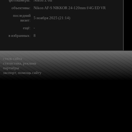
фотокамеры:
Nikon Z 6II
объективы:
Nikon AF-S NIKKOR 24-120mm f/4G ED VR
последний
5 ноября 2025 (21:14)
визит:
ещё:
-
в избранных:
8
стиль сайта
статистика
,
реклама
партнёры
экспорт
,
помощь сайту