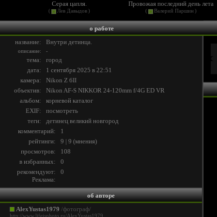
Серая цапля.
Провожая последний день лета
(
Лев Давыдов
)
(
Валерий Паршин
)
о работе
название:
Внутри детинца.
описание:
-
тема:
город
дата:
1 сентября 2025 в 22:51
камера:
Nikon Z 6II
объектив:
Nikon AF-S NIKKOR 24-120mm f/4G ED VR
альбом:
корневой каталог
EXIF:
посмотреть
теги:
детинец
великий
новгород
комментарий:
1
рейтинги:
9 | 9
(
мнения
)
просмотров:
108
в избранных:
0
рекомендуют:
0
Реклама:
об авторе
AlexYustas1979
/фотограф/
http://www.lifeisphoto.ru/AlexYustas1979