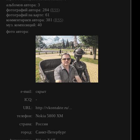
альбомов автора: 3
фотографий автора: 284
(
RSS
)
фотографий на карте: 61
комментариев автора: 381
(
RSS
)
муз. композиций: 40
фото автора:
e-mail:
скрыт
ICQ:
-
URL:
http://vkontakte.ru/...
телефон:
Nokia 5800 XM
страна:
Россия
город:
Санкт-Петербург