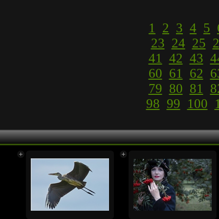
1
2
3
4
5
23
24
25
41
42
43
4
60
61
62
6
79
80
81
8
98
99
100