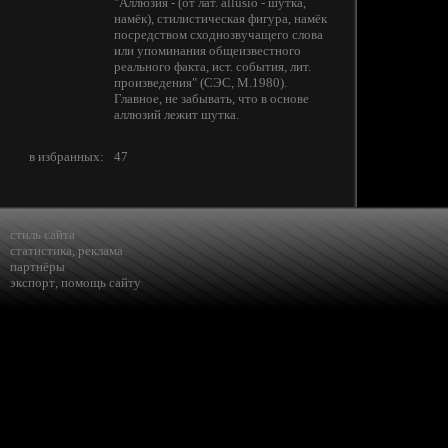
"Аллюзия - (от лат. allusio - шутка,
намёк), стилистическая фигура, намёк
посредством сходнозвучащего слова
или упоминания общеизвестного
реального факта, ист. события, лит.
произведения" (СЭС, М.1980).
Главное, не забывать, что в основе
аллюзий лежит шутка.
в избранных:
47
стиль сайта
статистика
,
реклама
партнёры
экспорт
,
помощь сайту