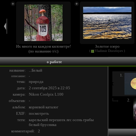
Их много на каждом километре!
Золотое озеро
(по названию т/с)
(
Vladimir Dorofeyev
)
(
Vladimir Dorofeyev
)
о работе
название:
...Белый
1.
описание:
-
тема:
природа
дата:
2 сентября 2025 в 22:05
камера:
Nikon Coolpix L100
2.
объектив:
-
альбом:
корневой каталог
EXIF:
посмотреть
теги:
карельский
перешеек
лес
осень
грибы
белый
брусника
комментарий:
2