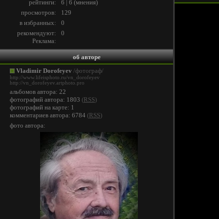
рейтинги:
6 | 6
(
мнения
)
просмотров:
129
в избранных:
0
рекомендуют:
0
Реклама:
об авторе
Vladimir Dorofeyev
/фотограф/
http://www.lifeisphoto.ru/vn_dorofeyev
http://vn_dorofeyev.artphoto.pro
альбомов автора: 22
фотографий автора: 1803
(
RSS
)
фотографий на карте: 1
комментариев автора: 6784
(
RSS
)
фото автора: