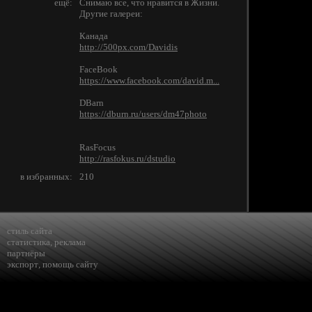
ещё:
Cнимаю все, что нравится в Жизни.
Другие галереи:
Канада
http://500px.com/Davidis
FaceBook
https://www.facebook.com/david.m...
DBarn
https://dburn.ru/users/dm47photo
RasFocus
http://rasfokus.ru/dstudio
в избранных:
210
стиль сайта
статистика
,
реклама
партнёры
экспорт
,
помощь сайту