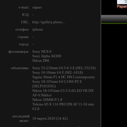
e-mail:
скрыт
ICQ:
-
URL:
http://gallery.photo...
телефон:
iphone
страна:
-
город:
-
фотокамеры:
Sony NEX-6
Sony Alpha A6300
Nikon D90
объективы:
Sony 55-210mm f/4.5-6.3 E (SEL-55210)
Sony 10-18mm f/4 E (SEL-1018)
Sigma 30mm F1.4 DC DN Contemporary
Sony 18-105mm f/4 G OSS PZ E
(SELP18105G)
Nikon 18-105mm f/3.5-5.6G ED VR DX
AF-S Nikkor
Nikon 50MM F/1.8
Tokina AT-X 116 PRO DX AF 11-16 mm
f/2.8
последний
19 марта 2026 (14:42)
визит: