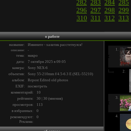
282
283
284
285
296
297
298
299
310
311
312
313
о работе
название:
Извините - халатик расстегнулся!
1.
описание:
-
тема:
макро
дата:
7 октября 2025 в 09:05
камера:
Sony NEX-6
2.
объектив:
Sony 55-210mm f/4.5-6.3 E (SEL-55210)
альбом:
Repost Edited old photos
EXIF:
посмотреть
комментарий:
10
3.
рейтинги:
30 | 30
(
мнения
)
просмотров:
113
в избранных:
0
4.
рекомендуют:
0
Реклама: