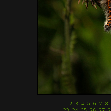
1
2
3
4
5
6
7
8
23
24
25
26
27
2