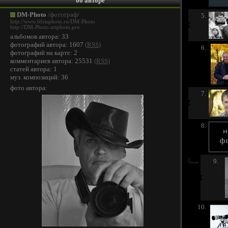
об авторе
DM-Photo
/фотограф/
5.
http://www.lifeisphoto.ru/DM-Photo
http://DM-Photo.artphoto.pro
альбомов автора: 33
фотографий автора: 1607
(
RSS
)
6.
фотографий на карте: 2
комментариев автора: 25531
(
RSS
)
статей автора: 1
муз. композиций: 36
фото автора:
7.
8.
9.
10.