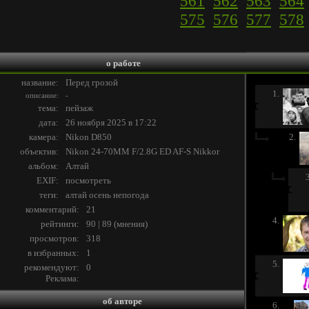
561
562
563
564
575
576
577
578
о работе
название:
Перед грозой
1.
описание:
-
тема:
пейзаж
дата:
26 ноября 2025 в 17:22
камера:
Nikon D850
2.
объектив:
Nikon 24-70MM F/2.8G ED AF-S Nikkor
альбом:
Алтай
3
EXIF:
посмотреть
теги:
алтай
осень
непогода
комментарий:
21
4.
рейтинги:
90 | 89
(
мнения
)
просмотров:
318
в избранных:
1
5.
рекомендуют:
0
Реклама:
об авторе
6.