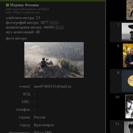
Марина Фомина
http://www.lifeisphoto.ru/Mari1
http://Mari1.artphoto.pro
альбомов автора: 23
фотографий автора: 3677
(
RSS
)
7.
комментариев автора: 44009
(
RSS
)
муз. композиций: 48
фото автора:
8.
9.
e-mail:
mar47469331@mail.ru
ICQ:
-
10.
URL:
-
телефон:
-
страна:
Россия
11.
город:
Красноярск
фотокамеры:
Nikon D90