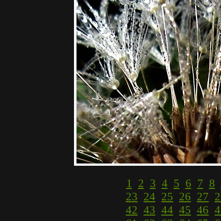
1
2
3
4
5
6
7
8
23
24
25
26
27
2
42
43
44
45
46
4