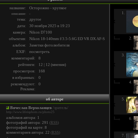
название:
Осторожно - хрупкое
1.
описание:
-
тема:
другое
дата:
30 ноября 2025 в 19:23
камера:
Nikon D7100
2.
объектив:
Nikon 18-140mm f/3.5-5.6G ED VR DX AF-S
альбом:
Заметки фотолюбителя
EXIF:
посмотреть
3.
комментарий:
8
рейтинги:
12 | 12
(
мнения
)
просмотров:
168
в избранных:
0
4.
рекомендуют:
0
Реклама:
об авторе
5.
Вячеслав Верхоланцев
/зритель/
http://www.lifeisphoto.ru/photo25
альбомов автора: 1
6.
фотографий автора: 291
(
RSS
)
фотографий на карте: 8
комментариев автора: 22
(
RSS
)
7.