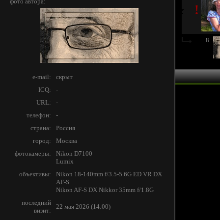
фото автора:
!
8.
e-mail:
скрыт
ICQ:
-
URL:
-
телефон:
-
страна:
Россия
город:
Москва
фотокамеры:
Nikon D7100
Lumix
объективы:
Nikon 18-140mm f/3.5-5.6G ED VR DX
AF-S
Nikon AF-S DX Nikkor 35mm f/1.8G
последний
22 мая 2026 (14:00)
визит: