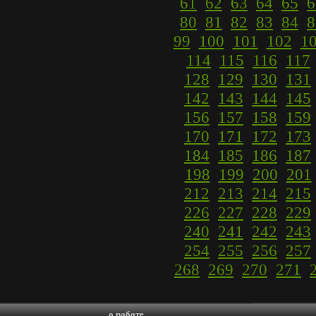
61
62
63
64
65
6
80
81
82
83
84
8
99
100
101
102
1
114
115
116
117
128
129
130
131
142
143
144
145
156
157
158
159
170
171
172
173
184
185
186
187
198
199
200
201
212
213
214
215
226
227
228
229
240
241
242
243
254
255
256
257
268
269
270
271
о работе