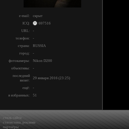
e-mail:
скрыт
ICQ:
697516
URL:
-
телефон:
-
страна:
RUSSIA
город:
-
фотокамеры:
Nikon D200
объективы:
-
последний
29 января 2016 (23:25)
визит:
ещё:
-
в избранных:
51
стиль сайта
статистика
,
реклама
партнёры