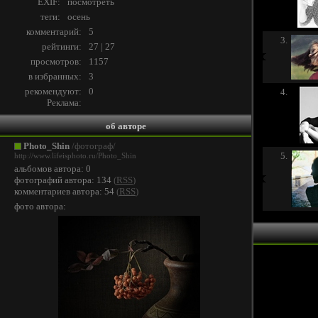
EXIF:
посмотреть
теги:
осень
комментарий:
5
3.
рейтинги:
27 | 27
просмотров:
1157
в избранных:
3
рекомендуют:
0
4.
Реклама:
об авторе
Photo_Shin
/фотограф/
5.
http://www.lifeisphoto.ru/Photo_Shin
альбомов автора: 0
фотографий автора: 134
(
RSS
)
комментариев автора: 54
(
RSS
)
фото автора: