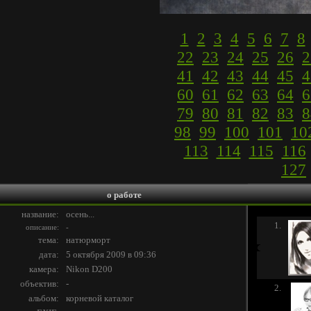
1
2
3
4
5
6
7
8
22
23
24
25
26
2
41
42
43
44
45
4
60
61
62
63
64
6
79
80
81
82
83
8
98
99
100
101
10
113
114
115
116
127
о работе
название:
осень...
1.
описание:
-
тема:
натюрморт
дата:
5 октября 2009 в 09:36
камера:
Nikon D200
объектив:
-
2.
альбом:
корневой каталог