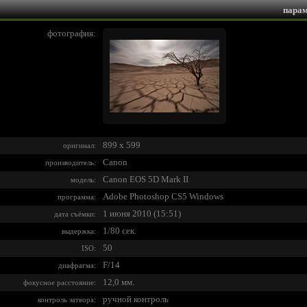
парам
фотография:
899 x 599
оригинал:
Canon
производитель:
Canon EOS 5D Mark II
модель:
Adobe Photoshop CS5 Windows
программа:
1 июня 2010 (15:51)
дата съёмки:
1/80 сек.
выдержка:
50
ISO:
F/14
диафрагма:
12,0 мм.
фокусное расстояние:
ручной контроль
контроль затвора: