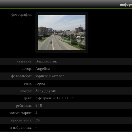
инфор
фотография:
название:
Владивосток
автор:
Angelica
фотоальбом:
корневой каталог
тема:
город
камера:
Sony другая
дата:
5 февраля 2012 в 11:36
рейтинги:
8 | 8
комментарии:
4
просмотров:
398
в избранных:
-