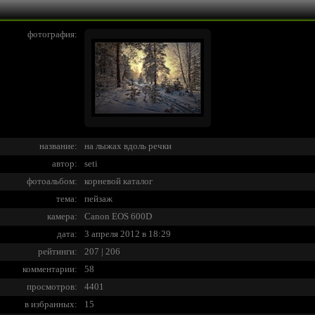
фотография:
название:
на лыжах вдоль речки
автор:
seti
фотоальбом:
корневой каталог
тема:
пейзаж
камера:
Canon EOS 600D
дата:
3 апреля 2012 в 18:29
рейтинги:
207 | 206
комментарии:
58
просмотров:
4401
в избранных:
15