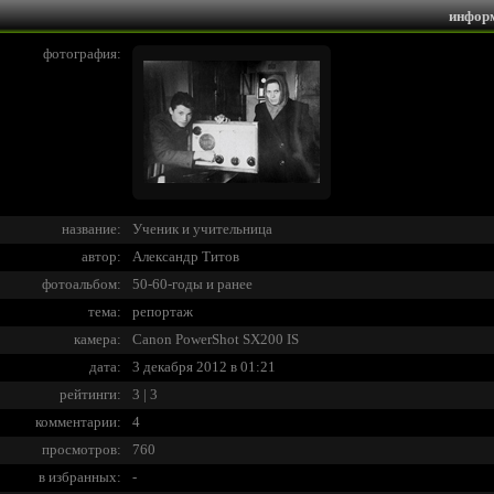
инфор
фотография:
название:
Ученик и учительница
автор:
Александр Титов
фотоальбом:
50-60-годы и ранее
тема:
репортаж
камера:
Canon PowerShot SX200 IS
дата:
3 декабря 2012 в 01:21
рейтинги:
3 | 3
комментарии:
4
просмотров:
760
в избранных:
-