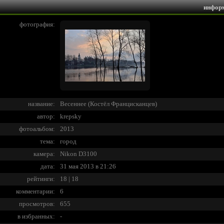
инфор
фотография:
название:
Весеннее (Костёл Францисканцев)
автор:
krepsky
фотоальбом:
2013
тема:
город
камера:
Nikon D3100
дата:
31 мая 2013 в 21:26
рейтинги:
18 | 18
комментарии:
6
просмотров:
655
в избранных:
-