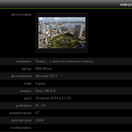
инфор
фотография:
название:
Токио,... с высоты птичьего полета
автор:
DM-Photo
фотоальбом:
Япония 2013
тема:
город
камера:
Sony NEX-6
дата:
24 июня 2014 в 21:02
рейтинги:
81 | 81
комментарии:
67
просмотров:
1604
в избранных:
-