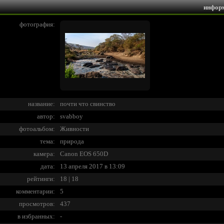
инфор
фотография:
название:
почти что свинство
автор:
svabboy
фотоальбом:
Живности
тема:
природа
камера:
Canon EOS 650D
дата:
13 апреля 2017 в 13:09
рейтинги:
18 | 18
комментарии:
5
просмотров:
437
в избранных:
-