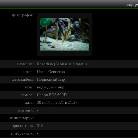
инфор
фотография:
название:
Razorfish (Aeoliscus Strigatus)
автор:
Игорь Осипенко
фотоальбом:
Подводный мир
тема:
подводный мир
камера:
Canon EOS 600D
дата:
30 ноября 2021 в 21:27
рейтинги:
-
комментарии:
-
просмотров:
510
в избранных:
-