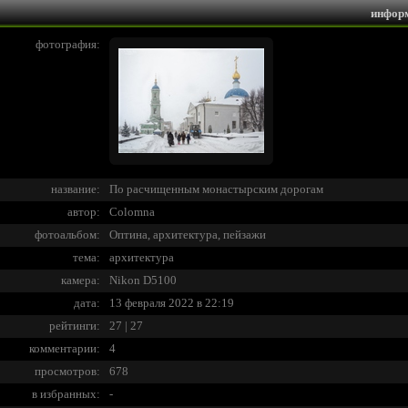
инфор
фотография:
название:
По расчищенным монастырским дорогам
автор:
Colomna
фотоальбом:
Оптина, архитектура, пейзажи
тема:
архитектура
камера:
Nikon D5100
дата:
13 февраля 2022 в 22:19
рейтинги:
27 | 27
комментарии:
4
просмотров:
678
в избранных:
-