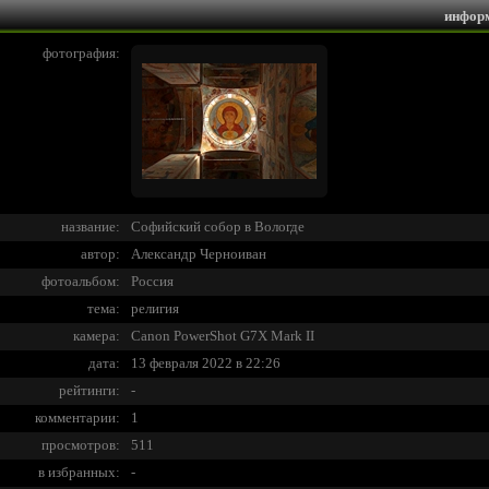
инфор
фотография:
название:
Софийский собор в Вологде
автор:
Александр Черноиван
фотоальбом:
Россия
тема:
религия
камера:
Canon PowerShot G7X Mark II
дата:
13 февраля 2022 в 22:26
рейтинги:
-
комментарии:
1
просмотров:
511
в избранных:
-