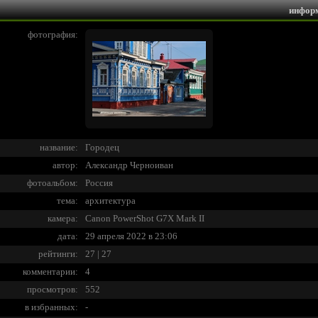
инфор
фотография:
название:
Городец
автор:
Александр Черноиван
фотоальбом:
Россия
тема:
архитектура
камера:
Canon PowerShot G7X Mark II
дата:
29 апреля 2022 в 23:06
рейтинги:
27 | 27
комментарии:
4
просмотров:
552
в избранных:
-