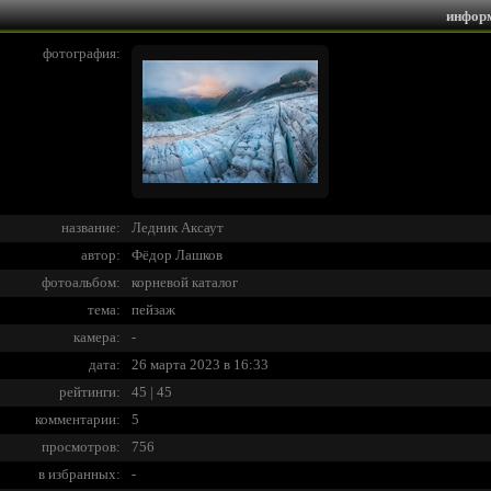
инфор
фотография:
название:
Ледник Аксаут
автор:
Фёдор Лашков
фотоальбом:
корневой каталог
тема:
пейзаж
камера:
-
дата:
26 марта 2023 в 16:33
рейтинги:
45 | 45
комментарии:
5
просмотров:
756
в избранных:
-