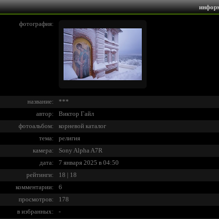
инфор
фотография:
название:
***
автор:
Виктор Гайл
фотоальбом:
корневой каталог
тема:
религия
камера:
Sony Alpha A7R
дата:
7 января 2025 в 04:50
рейтинги:
18 | 18
комментарии:
6
просмотров:
178
в избранных:
-