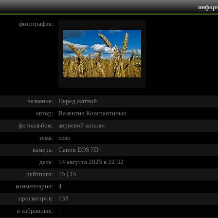
инфор
фотография:
название:
Перед жатвой
автор:
Валентин Константиныч
фотоальбом:
корневой каталог
тема:
село
камера:
Canon EOS 7D
дата:
14 августа 2025 в 22:32
рейтинги:
15 | 15
комментарии:
4
просмотров:
138
в избранных:
-