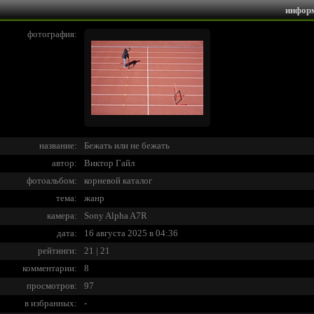
инфор
фотография:
название:
Бежать или не бежать
автор:
Виктор Гайл
фотоальбом:
корневой каталог
тема:
жанр
камера:
Sony Alpha A7R
дата:
16 августа 2025 в 04:36
рейтинги:
21 | 21
комментарии:
8
просмотров:
97
в избранных:
-