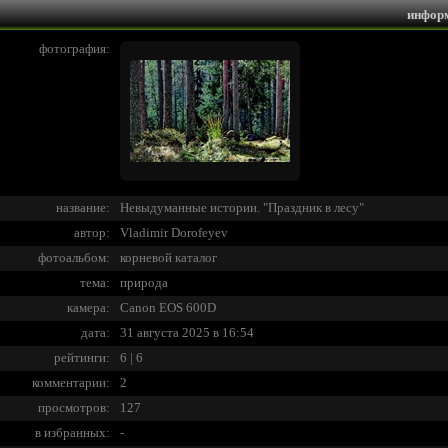
инфор
фотография:
название:
Невыдуманные истории. "Праздник в лесу"
автор:
Vladimir Dorofeyev
фотоальбом:
корневой каталог
тема:
природа
камера:
Canon EOS 600D
дата:
31 августа 2025 в 16:54
рейтинги:
6 | 6
комментарии:
2
просмотров:
127
в избранных:
-