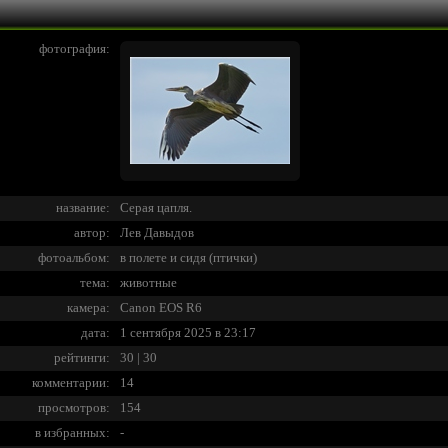
фотография:
название:
Серая цапля.
автор:
Лев Давыдов
фотоальбом:
в полете и сидя (птички)
тема:
животные
камера:
Canon EOS R6
дата:
1 сентября 2025 в 23:17
рейтинги:
30 | 30
комментарии:
14
просмотров:
154
в избранных:
-