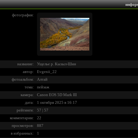
инфор
фотография:
название:
Ущелье р. Кызыл-Шин
автор:
Evgenii_22
фотоальбом:
Алтай
тема:
пейзаж
камера:
Canon EOS 5D Mark III
дата:
1 октября 2025 в 16:17
рейтинги:
57 | 57
комментарии:
22
просмотров:
887
в избранных:
1