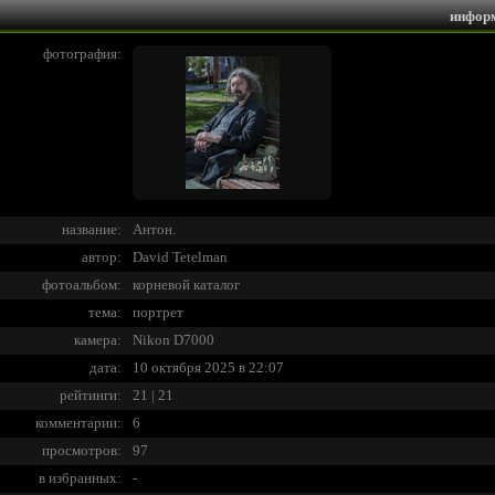
инфор
фотография:
название:
Антон.
автор:
David Tetelman
фотоальбом:
корневой каталог
тема:
портрет
камера:
Nikon D7000
дата:
10 октября 2025 в 22:07
рейтинги:
21 | 21
комментарии:
6
просмотров:
97
в избранных:
-