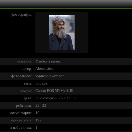
фотография:
название:
Улыбка в глазах
автор:
Alexsusfoto
фотоальбом:
корневой каталог
тема:
портрет
камера:
Canon EOS 5D Mark III
дата:
22 октября 2025 в 22:33
рейтинги:
33 | 33
комментарии:
10
просмотров:
192
в избранных:
1