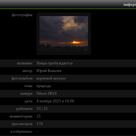
инфор
фотография:
название:
Хмарь пробуждается
автор:
Юрий Ковалев
фотоальбом:
корневой каталог
тема:
природа
камера:
Nikon D610
дата:
4 ноября 2025 в 10:06
рейтинги:
33 | 33
комментарии:
25
просмотров:
170
в избранных:
-