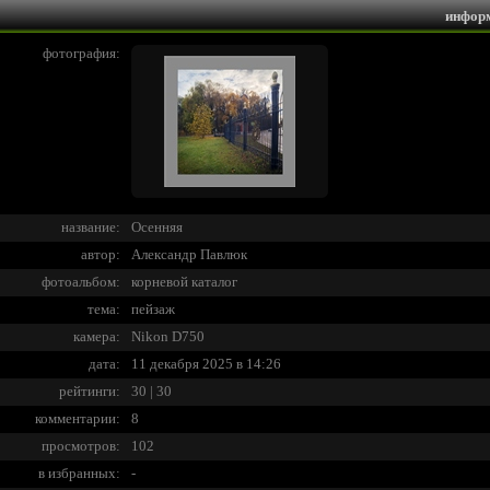
инфор
фотография:
название:
Осенняя
автор:
Александр Павлюк
фотоальбом:
корневой каталог
тема:
пейзаж
камера:
Nikon D750
дата:
11 декабря 2025 в 14:26
рейтинги:
30 | 30
комментарии:
8
просмотров:
102
в избранных:
-