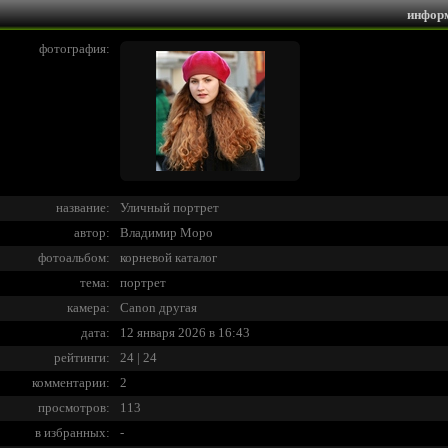
инфор
фотография:
название:
Уличный портрет
автор:
Владимир Моро
фотоальбом:
корневой каталог
тема:
портрет
камера:
Canon другая
дата:
12 января 2026 в 16:43
рейтинги:
24 | 24
комментарии:
2
просмотров:
113
в избранных:
-