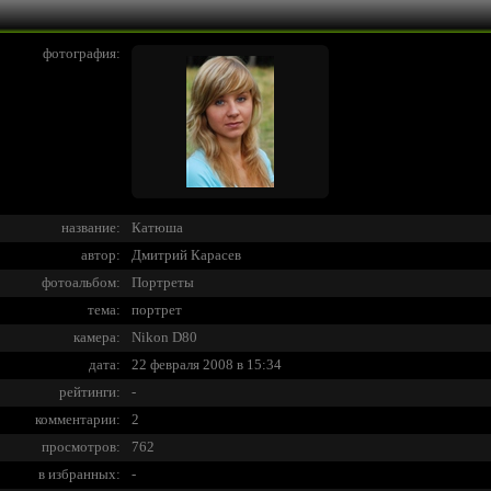
фотография:
название:
Катюша
автор:
Дмитрий Карасев
фотоальбом:
Портреты
тема:
портрет
камера:
Nikon D80
дата:
22 февраля 2008 в 15:34
рейтинги:
-
комментарии:
2
просмотров:
762
в избранных:
-