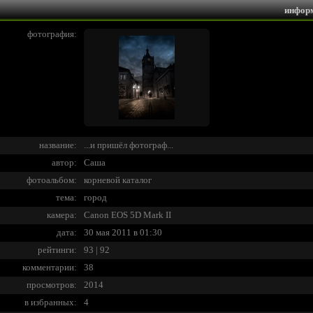
инфор
фотография:
название:
...и пришёл фотограф...
автор:
Саша
фотоальбом:
корневой каталог
тема:
город
камера:
Canon EOS 5D Mark II
дата:
30 мая 2011 в 01:30
рейтинги:
93 | 92
комментарии:
38
просмотров:
2014
в избранных:
4