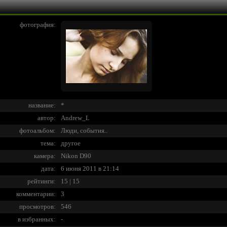
фотография:
название:
*
автор:
Andrew_L
фотоальбом:
Люди, события..
тема:
другое
камера:
Nikon D90
дата:
6 июня 2011 в 21:14
рейтинги:
15 | 15
комментарии:
3
просмотров:
546
в избранных:
-