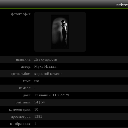
инфор
фотография:
название:
Две сущности
автор:
Муха Наталия
фотоальбом:
корневой каталог
тема:
ню
камера:
-
дата:
15 июня 2011 в 22:29
рейтинги:
54 | 54
комментарии:
10
просмотров:
1385
в избранных:
1